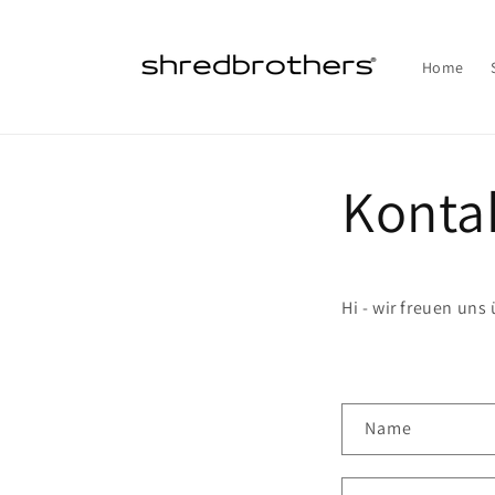
Direkt
zum
Inhalt
Home
Konta
Hi - wir freuen uns
K
Name
o
n